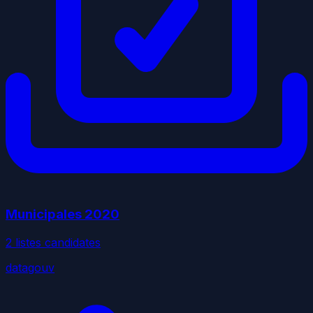
Municipales
2020
2
liste
s
candidate
s
datagouv