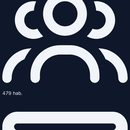
479
hab.