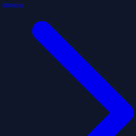
datagouv