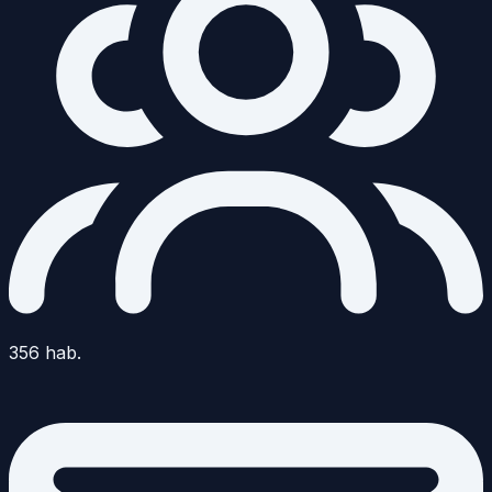
356
hab.