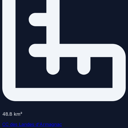
48.8
km²
CC des Landes d'Armagnac