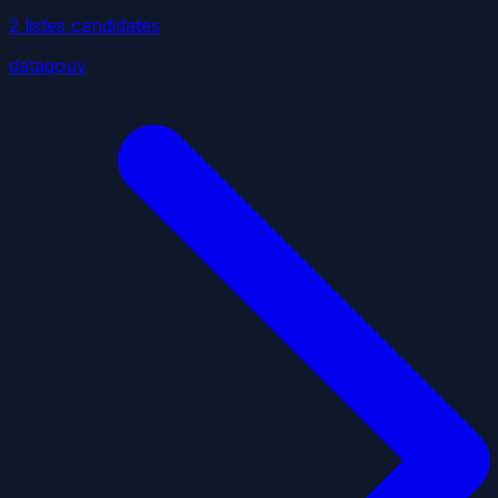
2
liste
s
candidate
s
datagouv