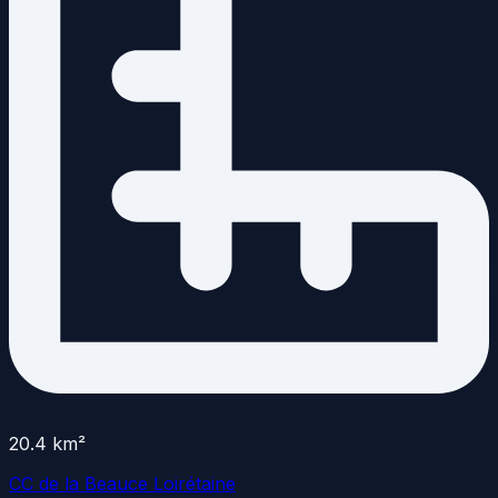
20.4
km²
CC de la Beauce Loirétaine