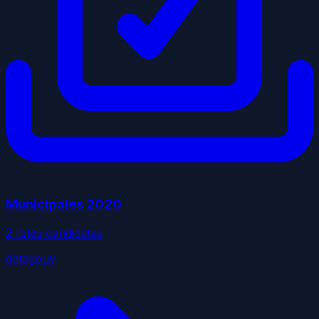
Municipales
2020
2
liste
s
candidate
s
datagouv