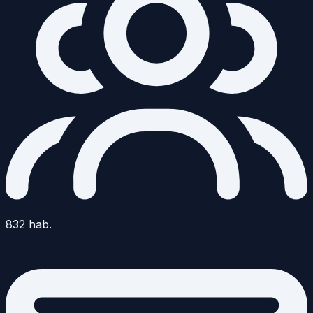
832
hab.