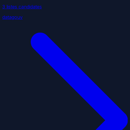
3
liste
s
candidate
s
datagouv