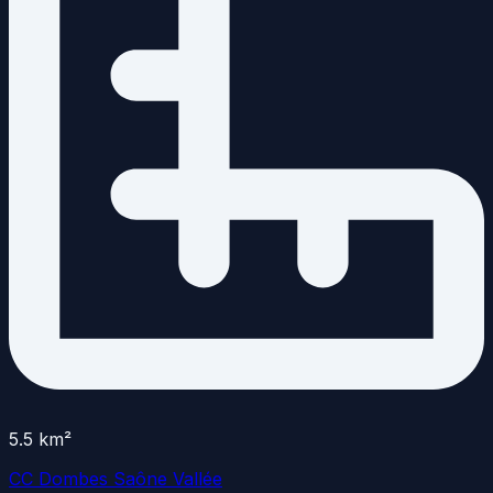
5.5
km²
CC Dombes Saône Vallée