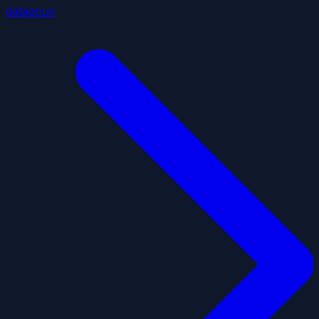
datagouv