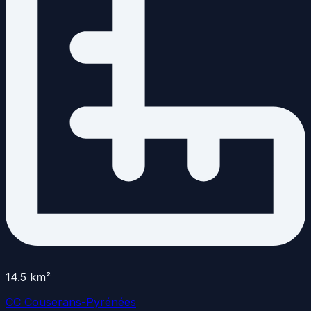
14.5
km²
CC Couserans-Pyrénées