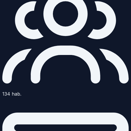
134
hab.