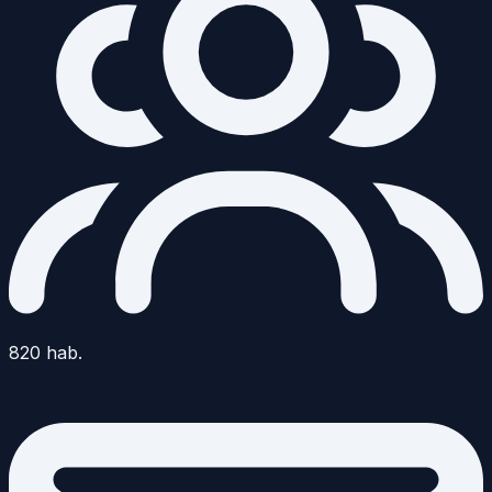
820
hab.