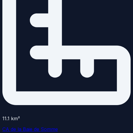
11.1
km²
CA de la Baie de Somme