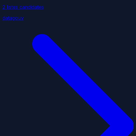
2
liste
s
candidate
s
datagouv