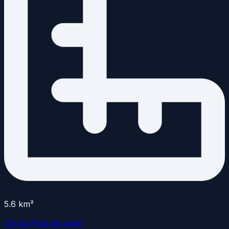
5.6
km²
CA du Pays de Laon