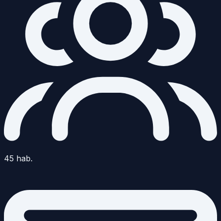
45
hab.