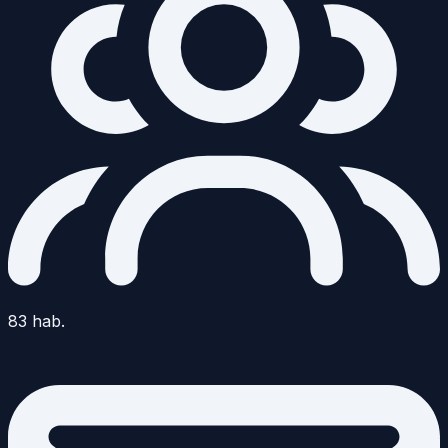
83
hab.