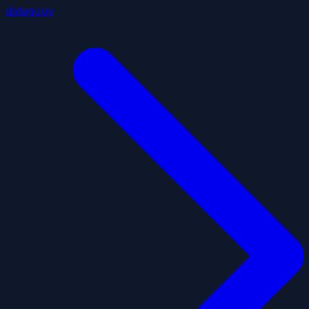
datagouv