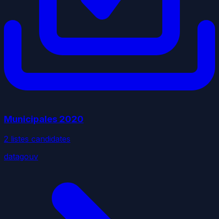
Municipales
2020
2
liste
s
candidate
s
datagouv