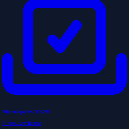
Municipales
2026
2
liste
s
candidate
s