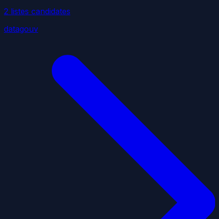
2
liste
s
candidate
s
datagouv