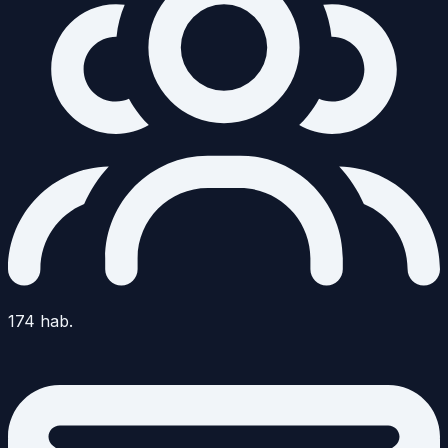
174
hab.