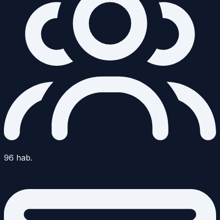
96
hab.