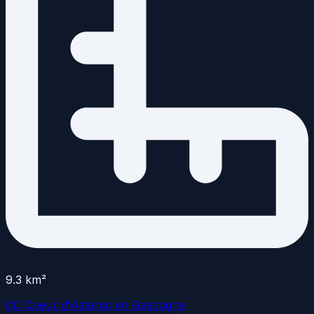
9.3
km²
CC Coeur d'Astarac en Gascogne