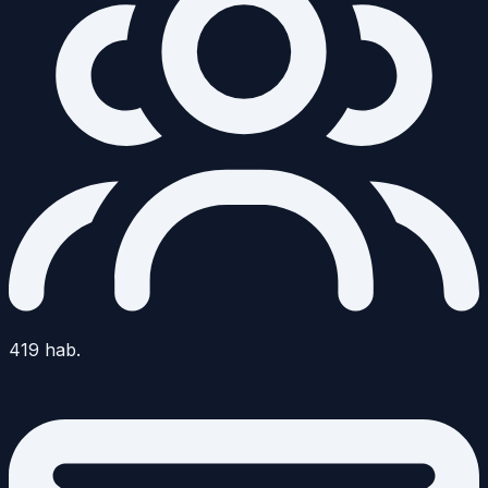
419
hab.