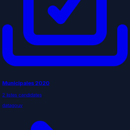
Municipales
2020
2
liste
s
candidate
s
datagouv