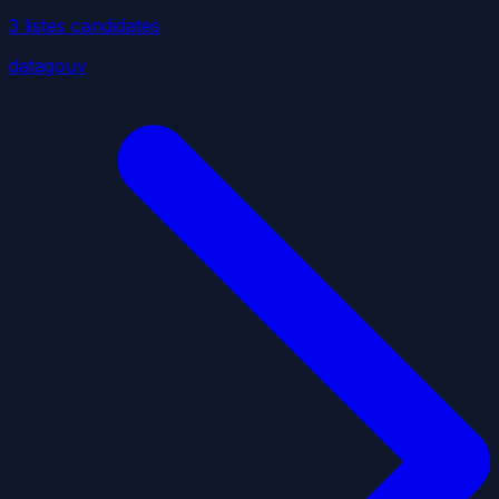
3
liste
s
candidate
s
datagouv