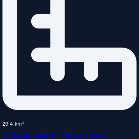
29.4
km²
CC Éguzon - Argenton - Vallée de la Creuse