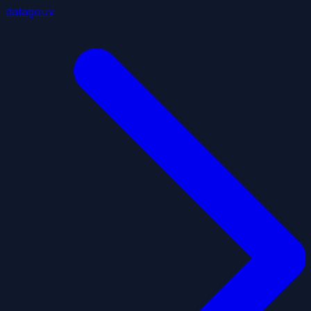
datagouv