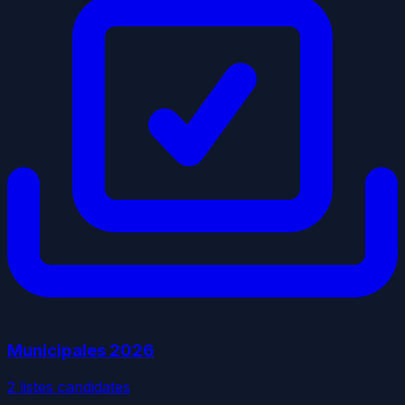
Municipales
2026
2
liste
s
candidate
s