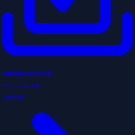
Municipales
2020
2
liste
s
candidate
s
datagouv