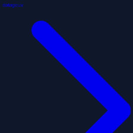
datagouv