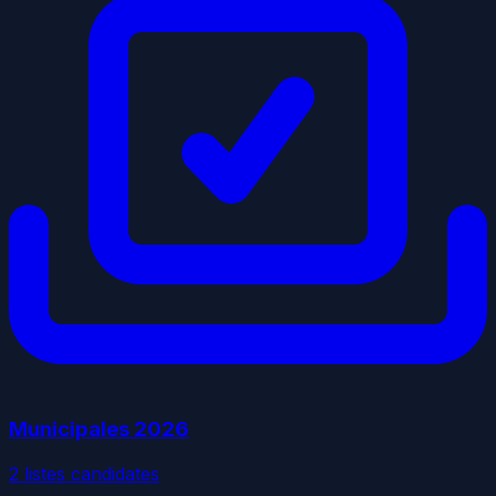
Municipales
2026
2
liste
s
candidate
s