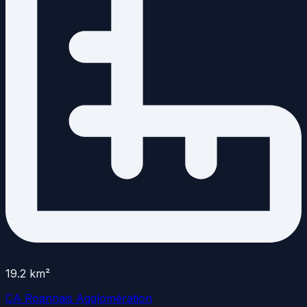
19.2
km²
CA Roannais Agglomération