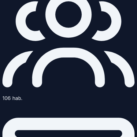
106
hab.