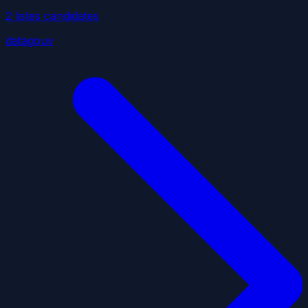
2
liste
s
candidate
s
datagouv