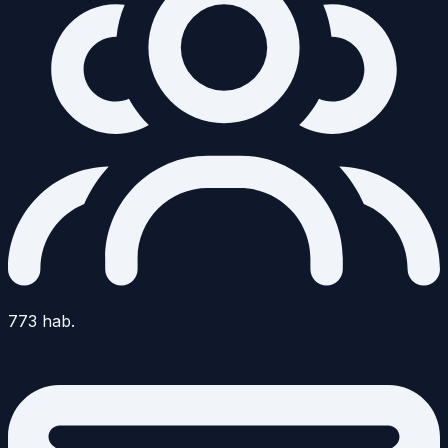
773
hab.