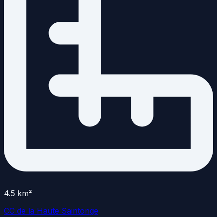
4.5
km²
CC de la Haute Saintonge