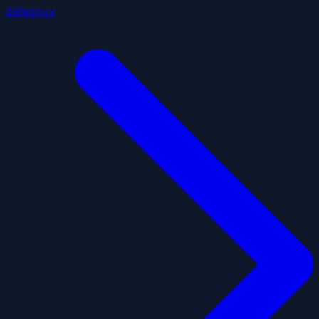
datagouv