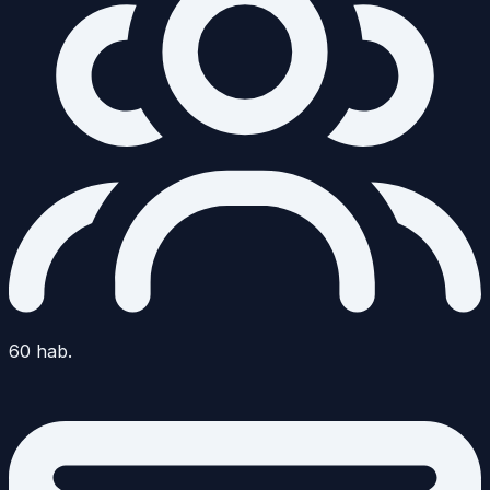
60
hab.