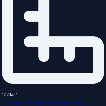
13.2
km²
CC d'Auberive Vingeanne et Montsaugeonnais