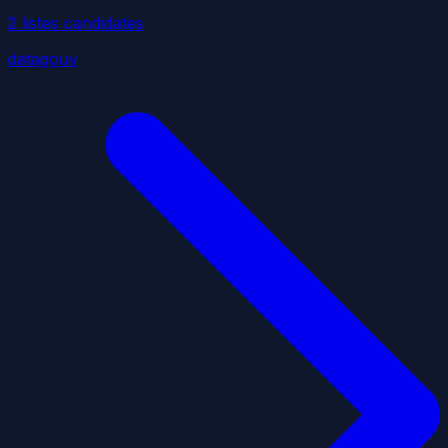
2
liste
s
candidate
s
datagouv