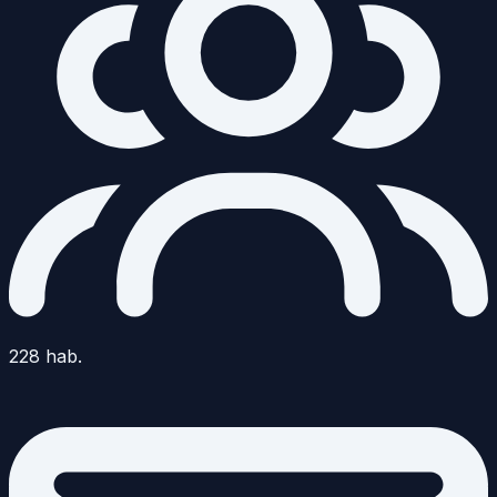
228
hab.