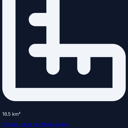
16.5
km²
CC des Hauts du Val de Saône