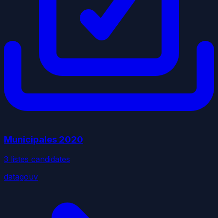
Municipales
2020
3
liste
s
candidate
s
datagouv