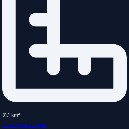
31.1
km²
CC du Pont du Gard