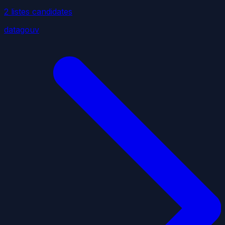
2
liste
s
candidate
s
datagouv