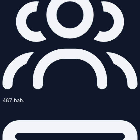
487
hab.