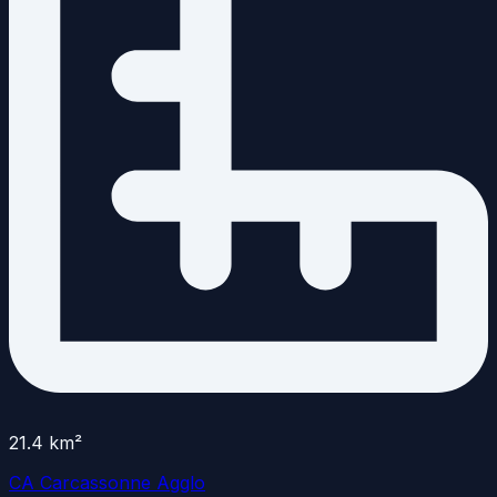
21.4
km²
CA Carcassonne Agglo