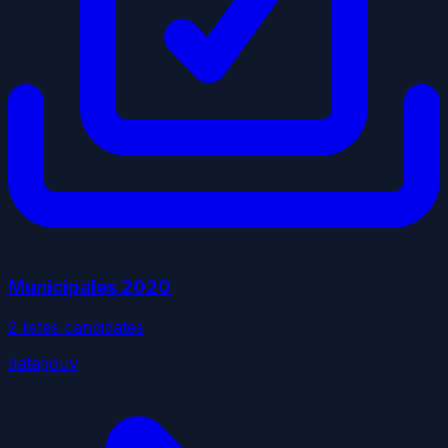
Municipales
2020
2
liste
s
candidate
s
datagouv