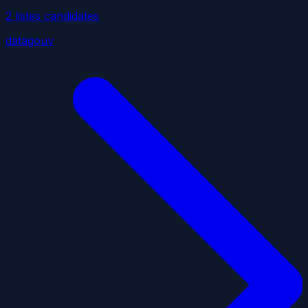
2
liste
s
candidate
s
datagouv