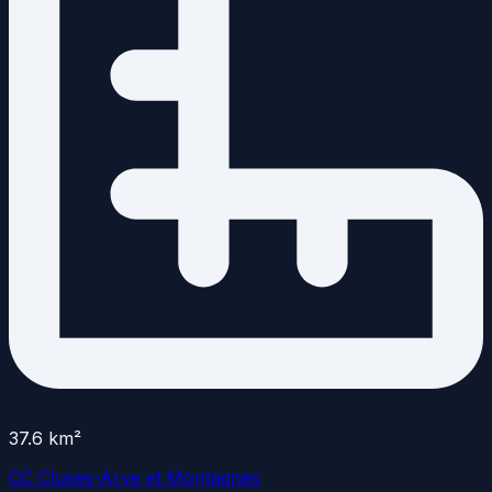
37.6
km²
CC Cluses-Arve et Montagnes