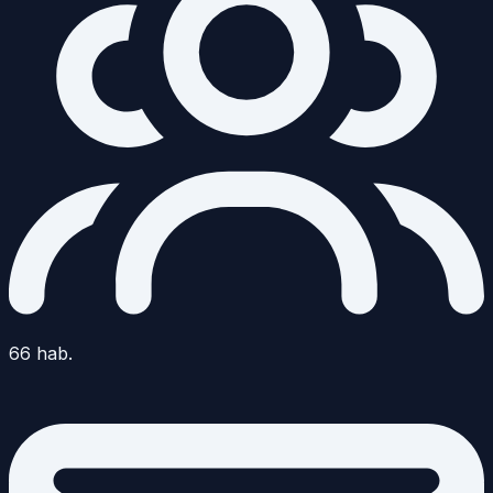
66
hab.