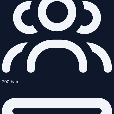
200
hab.