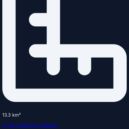
13.3
km²
CC de la Baie du Cotentin