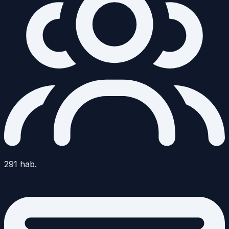
291
hab.