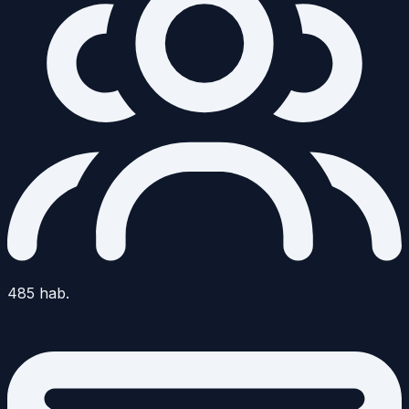
485
hab.