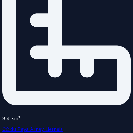
8.4
km²
CC du Pays Arnay Liernais