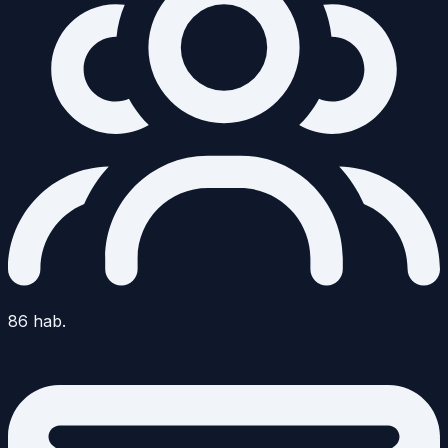
86
hab.