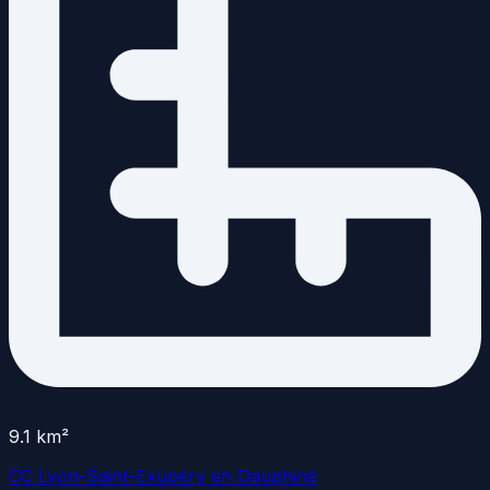
9.1
km²
CC Lyon-Saint-Exupéry en Dauphiné