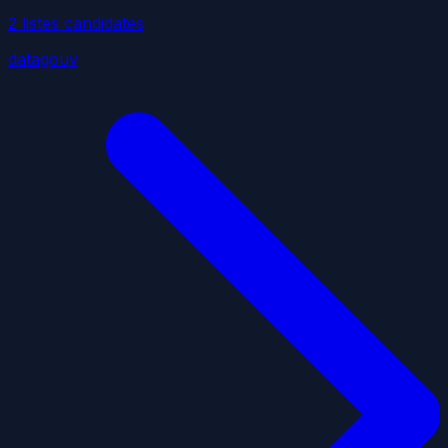
2
liste
s
candidate
s
datagouv