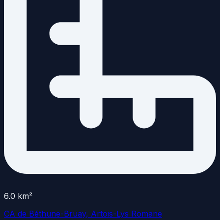
6.0
km²
CA de Béthune-Bruay, Artois-Lys Romane