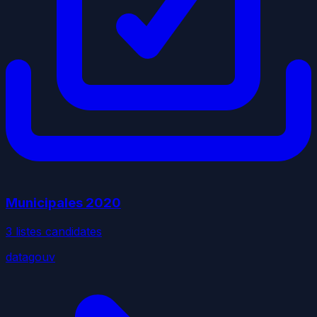
Municipales
2020
3
liste
s
candidate
s
datagouv