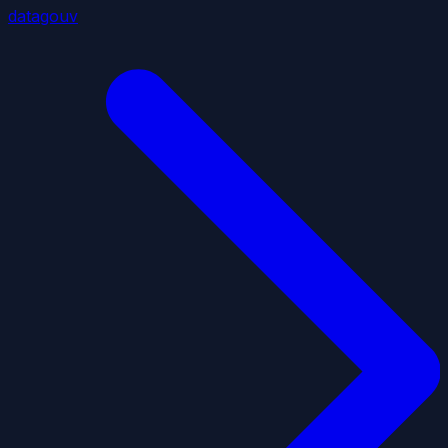
datagouv