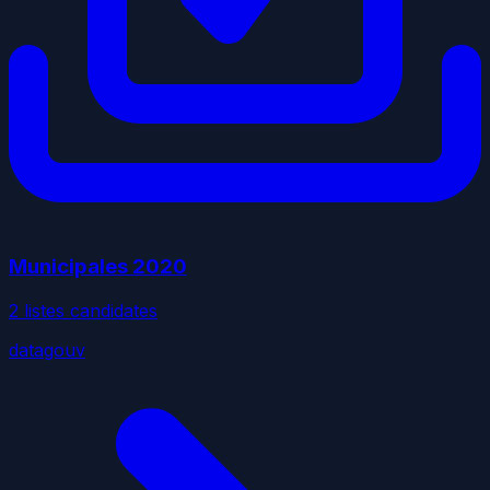
Municipales
2020
2
liste
s
candidate
s
datagouv