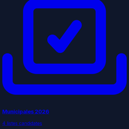
Municipales
2026
4
liste
s
candidate
s