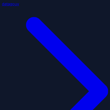
datagouv