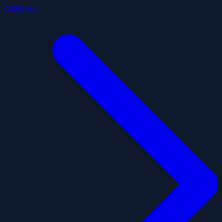
datagouv