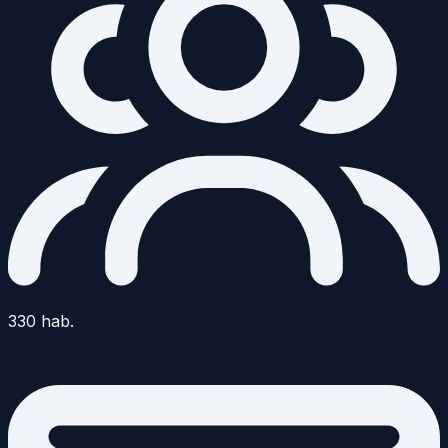
330
hab.