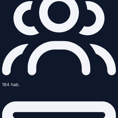
184
hab.