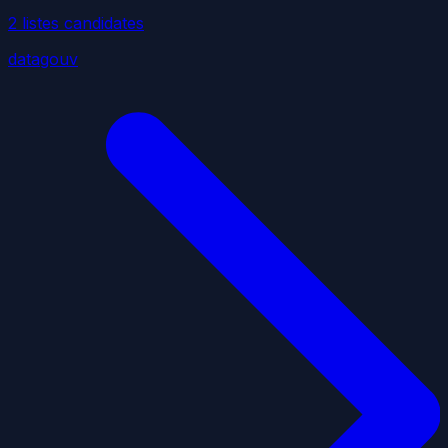
2
liste
s
candidate
s
datagouv