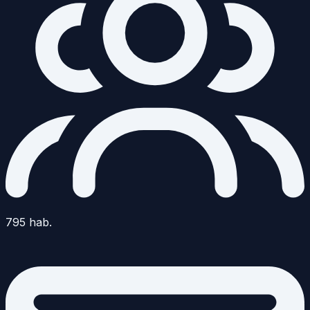
795
hab.