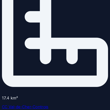
17.4
km²
CC Val-de-Cher-Controis