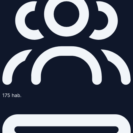
175
hab.