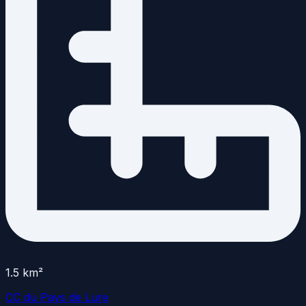
1.5
km²
CC du Pays de Lure