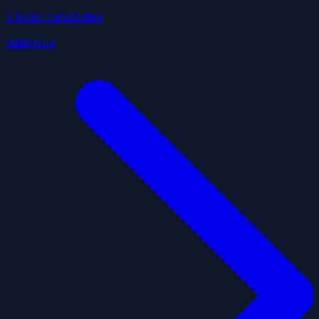
3
liste
s
candidate
s
datagouv