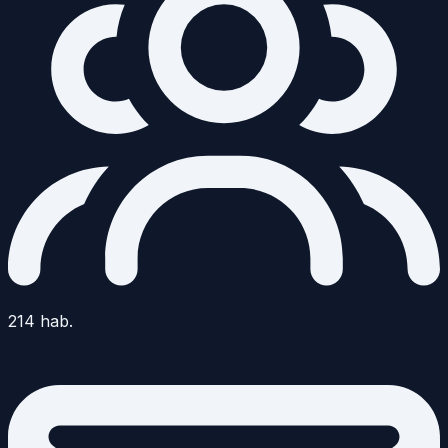
214
hab.