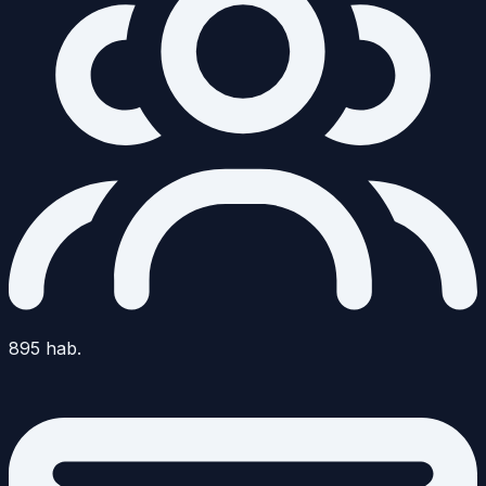
895
hab.