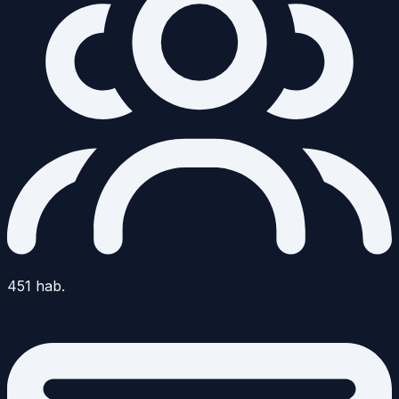
451
hab.