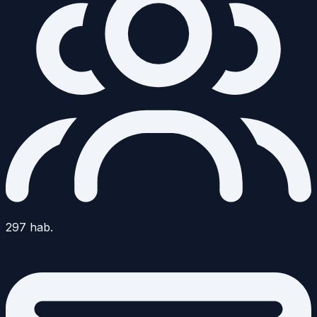
297
hab.