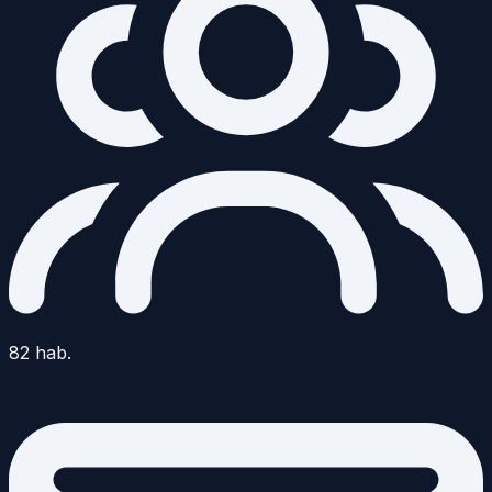
82
hab.