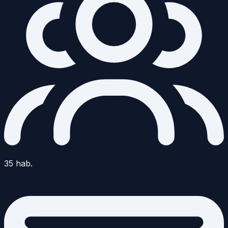
35
hab.