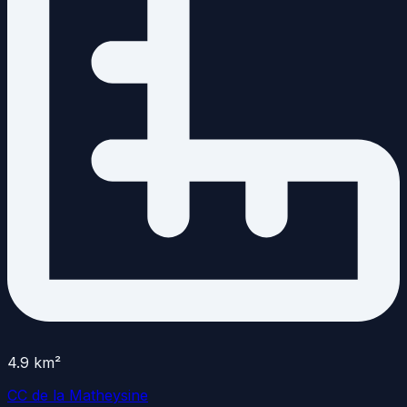
4.9
km²
CC de la Matheysine