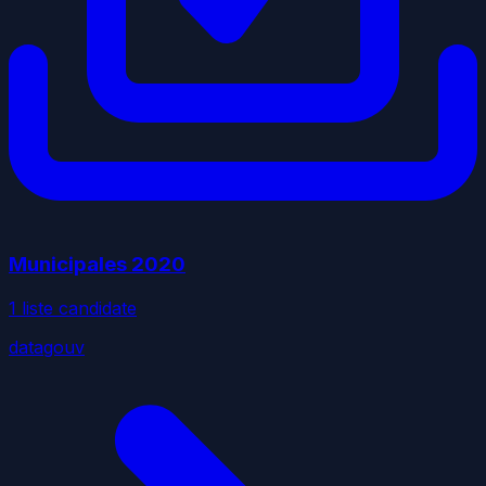
Municipales
2020
1
liste
candidate
datagouv