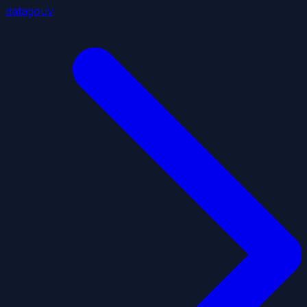
datagouv