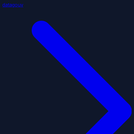
datagouv