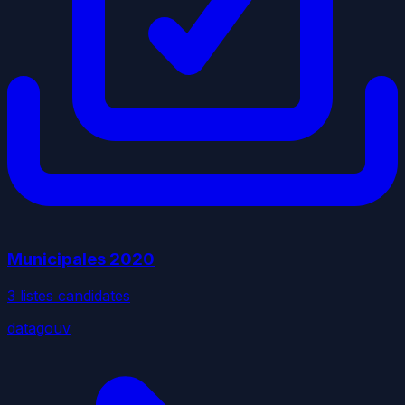
Municipales
2020
3
liste
s
candidate
s
datagouv