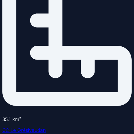
35.1
km²
CC Le Grésivaudan