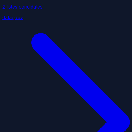
2
liste
s
candidate
s
datagouv